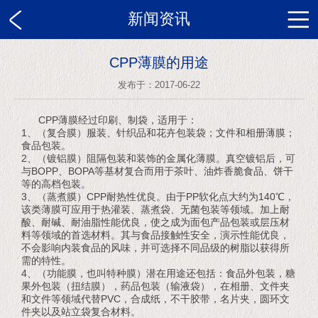
新闻资讯
CPP薄膜的用途
发布于：2017-06-22
CPP薄膜经过印刷、制袋，适用于：
1、（复合膜）服装、针织品和花卉包装袋；文件和相册薄膜；
食品包装。
2、（镀铝膜）阻隔包装和装饰的金属化薄膜。真空镀铝后，可
与BOPP、BOPA等基材复合而用于茶叶、油炸香脆食品、饼干
等的高档包装。
3、（蒸煮膜）CPP耐热性优良。由于PP软化点大约为140℃，
该类薄膜可应用于热灌装、蒸煮袋、无菌包装等领域。加上耐
酸、耐碱、耐油脂性能优良，使之成为面包产品包装或层压材
料等领域的首选材料。其与食品接触性安全，演示性能优良，
不会影响内装食品的风味，并可选择不同品级的树脂以获得所
需的特性。
4、（功能膜，也叫特种膜）潜在用途还包括：食品外包装，糖
果外包装（扭结膜），药品包装（输液袋），在相册、文件夹
和文件等领域代替PVC，合成纸，不干胶带，名片夹，圆环文
件夹以及站立袋复合材料。